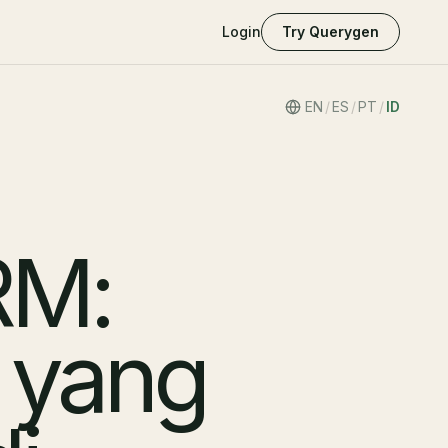
Login
Try Querygen
EN
/
ES
/
PT
/
ID
RM:
 yang