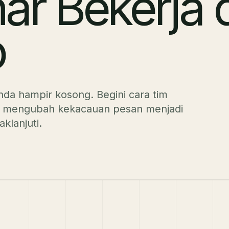
ar Bekerja d
p
nda hampir kosong. Begini cara tim
an mengubah kekacauan pesan menjadi
aklanjuti.