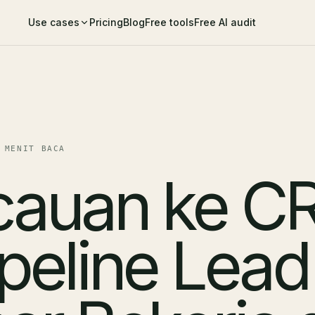
Use cases
Pricing
Blog
Free tools
Free AI audit
 MENIT BACA
cauan ke C
peline Lead