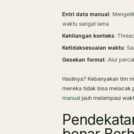
Entri data manual
: Mengeti
waktu sangat lama
Kehilangan konteks
: Threa
Ketidaksesuaian waktu
: S
Gesekan format
: Alur per
Hasilnya? Kebanyakan tim 
mereka tidak bisa melacak 
manual
jauh melampaui wakt
Pendekatan
benar Berh