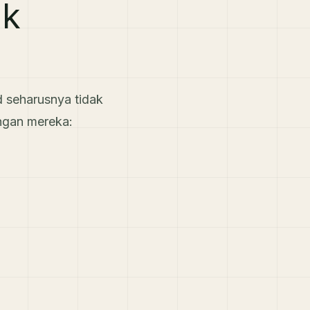
uk
 seharusnya tidak
ingan mereka: