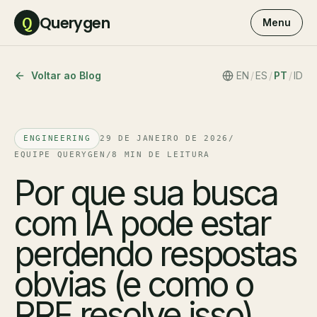
Querygen
Q
Menu
Voltar ao Blog
EN
/
ES
/
PT
/
ID
ENGINEERING
29 DE JANEIRO DE 2026
/
EQUIPE QUERYGEN
/
8 MIN DE LEITURA
Por que sua busca
com IA pode estar
perdendo respostas
obvias (e como o
RRF resolve isso)