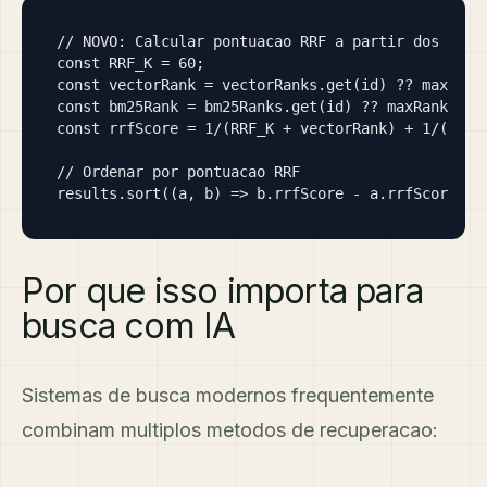
// NOVO: Calcular pontuacao RRF a partir dos ranki
const RRF_K = 60;

const vectorRank = vectorRanks.get(id) ?? maxRank;
const bm25Rank = bm25Ranks.get(id) ?? maxRank;

const rrfScore = 1/(RRF_K + vectorRank) + 1/(RRF_K
// Ordenar por pontuacao RRF

results.sort((a, b) => b.rrfScore - a.rrfScore);
Por que isso importa para
busca com IA
Sistemas de busca modernos frequentemente
combinam multiplos metodos de recuperacao: