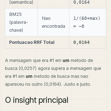
(semantica)
0,0164
BM25
Nao
1/(60+max)
(palavra-
encontrada
= ~0
chave)
Pontuacao RRF Total
0,0164
A mensagem que era #1 em
um
metodo de
busca (0,0257) agora supera a mensagem que
era #1 em
um
metodo de busca mas nao
apareceu no outro (0,0164). Justo e justo.
O insight principal