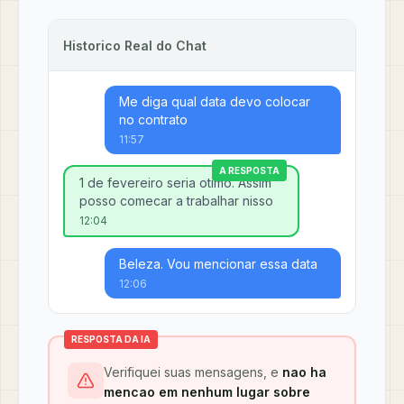
Historico Real do Chat
Me diga qual data devo colocar
no contrato
11:57
A RESPOSTA
1 de fevereiro seria otimo. Assim
posso comecar a trabalhar nisso
12:04
Beleza. Vou mencionar essa data
12:06
RESPOSTA DA IA
Verifiquei suas mensagens, e
nao ha
mencao em nenhum lugar sobre