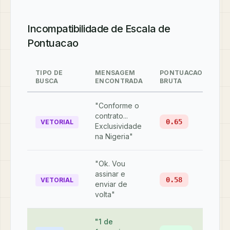
Incompatibilidade de Escala de
Pontuacao
TIPO DE
MENSAGEM
PONTUACAO
PO
BUSCA
ENCONTRADA
BRUTA
FI
"Conforme o
contrato...
#1
0.65
VETORIAL
Exclusividade
na Nigeria"
"Ok. Vou
assinar e
#2
0.58
VETORIAL
enviar de
volta"
"1 de