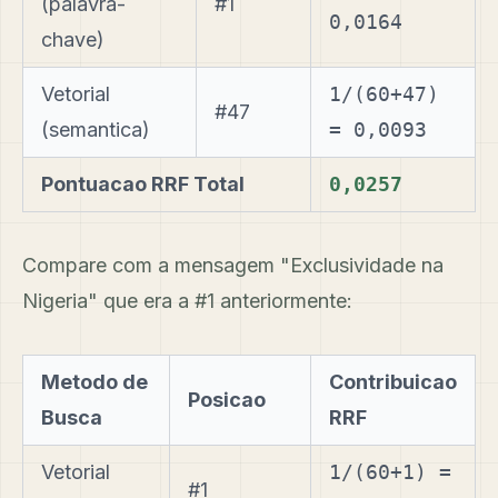
(palavra-
#1
0,0164
chave)
Vetorial
1/(60+47)
#47
(semantica)
= 0,0093
Pontuacao RRF Total
0,0257
Compare com a mensagem "Exclusividade na
Nigeria" que era a #1 anteriormente:
Metodo de
Contribuicao
Posicao
Busca
RRF
Vetorial
1/(60+1) =
#1