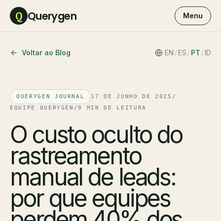
Querygen
Q
Menu
Voltar ao Blog
EN
/
ES
/
PT
/
ID
QUERYGEN JOURNAL
17 DE JUNHO DE 2025
/
EQUIPE QUERYGEN
/
9 MIN DE LEITURA
O custo oculto do
rastreamento
manual de leads:
por que equipes
perdem 40% dos