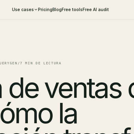
Use cases
Pricing
Blog
Free tools
Free AI audit
UERYGEN
/
7 MIN DE LECTURA
a de ventas
cómo la