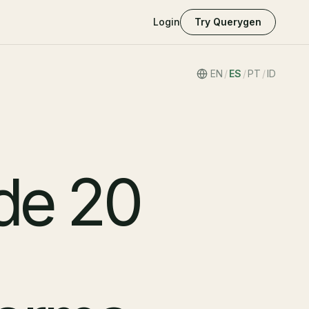
Login
Try Querygen
EN
/
ES
/
PT
/
ID
 de 20