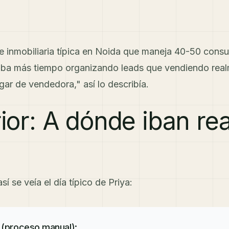
e inmobiliaria típica en Noida que maneja 40-50 consu
a más tiempo organizando leads que vendiendo real
ugar de vendedora," así lo describía.
rior: A dónde iban re
í se veía el día típico de Priya:
 (proceso manual):