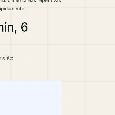
su día en tareas repetitivas
ápidamente.
in, 6
amente: