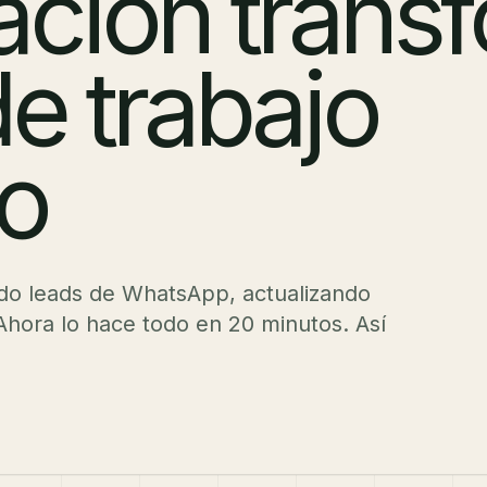
ación trans
de trabajo
io
ando leads de WhatsApp, actualizando
Ahora lo hace todo en 20 minutos. Así