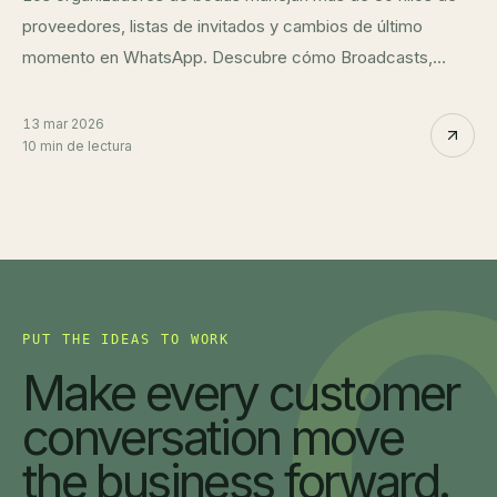
proveedores, listas de invitados y cambios de último
momento en WhatsApp. Descubre cómo Broadcasts,
Resúmenes y Flows de Querygen convierten el caos en
una operación coordinada.
13 mar 2026
10 min de lectura
PUT THE IDEAS TO WORK
Make every customer
conversation move
the business forward.