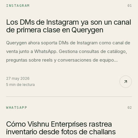
INSTAGRAM
01
Los DMs de Instagram ya son un canal
de primera clase en Querygen
Querygen ahora soporta DMs de Instagram como canal de
venta junto a WhatsApp. Gestiona consultas de catálogo,
preguntas sobre reels y conversaciones de equipo
directamente en Instagram sin pedir a los clientes que
cambien de app.
27 may 2026
5 min de lectura
WHATSAPP
02
Cómo Vishnu Enterprises rastrea
inventario desde fotos de challans