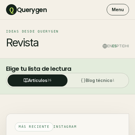
Querygen
Q
Menu
IDEAS DESDE QUERYGEN
Revista
EN
ES
PT
ID
HI
Elige tu lista de lectura
Artículos
Blog técnico
26
1
MÁS RECIENTE
INSTAGRAM