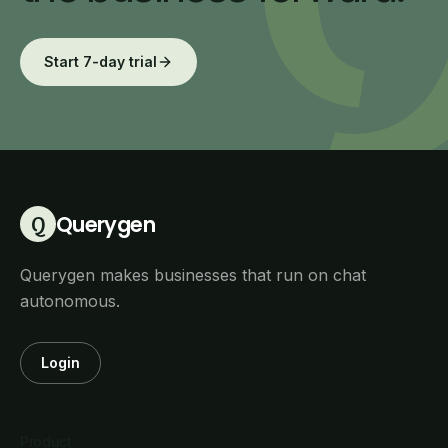
Start 7-day trial
Querygen
Q
Querygen makes businesses that run on chat
autonomous.
Login
Product