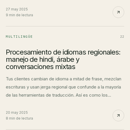
27 may 2025
9 min de lectura
MULTILINGÜE
22
Procesamiento de idiomas regionales:
manejo de hindi, árabe y
conversaciones mixtas
Tus clientes cambian de idioma a mitad de frase, mezclan
escrituras y usan jerga regional que confunde a la mayoría
de las herramientas de traducción. Así es como los
sistemas modernos manejan conversaciones de ventas
multilingües.
20 may 2025
8 min de lectura