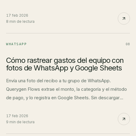
extrae datos de viajes y recibos de combustible
automáticamente en un dashboard en vivo.
17 feb 2026
8 min de lectura
WHATSAPP
08
Cómo rastrear gastos del equipo con
fotos de WhatsApp y Google Sheets
Envía una foto del recibo a tu grupo de WhatsApp.
Querygen Flows extrae el monto, la categoría y el método
de pago, y lo registra en Google Sheets. Sin descargar
apps. Sin ingreso manual.
17 feb 2026
9 min de lectura