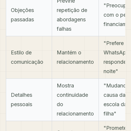
Previne
"Preocupa
Objeções
repetição de
com o pes
passadas
abordagens
financiame
falhas
"Prefere
Estilo de
Mantém o
WhatsApp,
comunicação
relacionamento
responde à
noite"
Mostra
"Mudando 
Detalhes
continuidade
causa da
pessoais
do
escola da
relacionamento
filha"
"Prometeu