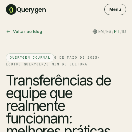
Querygen
Q
Menu
Voltar ao Blog
EN
/
ES
/
PT
/
ID
QUERYGEN JOURNAL
6 DE MAIO DE 2025
/
EQUIPE QUERYGEN
/
8 MIN DE LEITURA
Transferências de
equipe que
realmente
funcionam:
melhores práticas