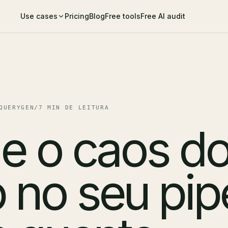
Use cases
Pricing
Blog
Free tools
Free AI audit
QUERYGEN
/
7 MIN DE LEITURA
e o caos d
no seu pipe