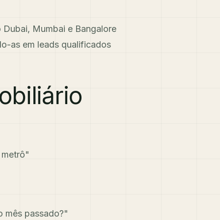
o Dubai, Mumbai e Bangalore
o-as em leads qualificados
biliário
 metrô"
no mês passado?"