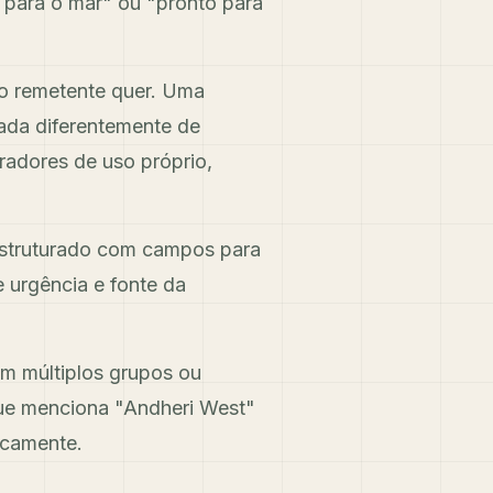
 para o mar" ou "pronto para
 o remetente quer. Uma
cada diferentemente de
radores de uso próprio,
 estruturado com campos para
e urgência e fonte da
 múltiplos grupos ou
que menciona "Andheri West"
icamente.