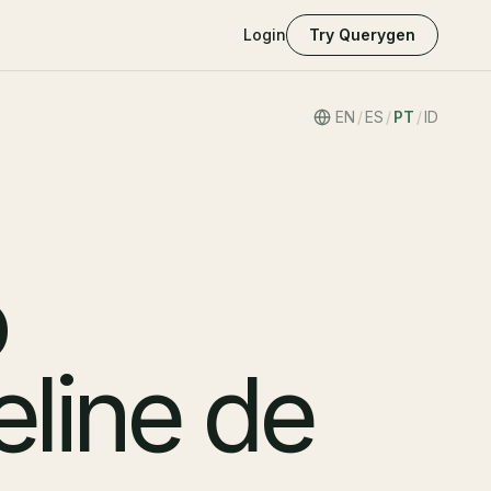
Login
Try Querygen
EN
/
ES
/
PT
/
ID
o
line de