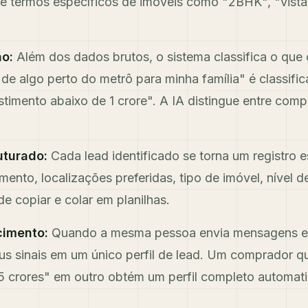
e termos específicos de imóveis como "2BHK", "vista
ão:
Além dos dados brutos, o sistema classifica o que
e algo perto do metrô para minha família" é classifi
imento abaixo de 1 crore". A IA distingue entre comp
uturado:
Cada lead identificado se torna um registro
ento, localizações preferidas, tipo de imóvel, nível d
 copiar e colar em planilhas.
cimento:
Quando a mesma pessoa envia mensagens em
eus sinais em um único perfil de lead. Um comprador 
5 crores" em outro obtém um perfil completo automat