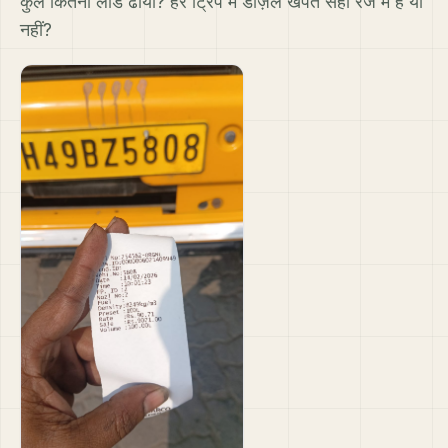
कुल कितना लोड ढोया? हर ट्रिप में डीज़ल खपत सही रेंज में है या
नहीं?