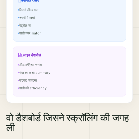
डीज़ल रसीदें
कितने लीटर भरा
रुपयों में खर्चा
पेट्रोल पंप
गाड़ी नंबर match
लाइव डैशबोर्ड
डीज़ल/ट्रिप ratio
रोज़ का खर्चा summary
गड़बड़ पकड़ना
गाड़ी की efficiency
वो डैशबोर्ड जिसने स्क्रॉलिंग की जगह
ली