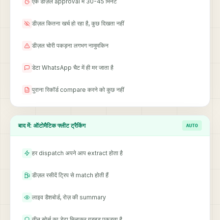
एक डीज़ल approval में 30-45 मिनट
डीज़ल कितना खर्च हो रहा है, कुछ दिखता नहीं
डीज़ल चोरी पकड़ना लगभग नामुमकिन
डेटा WhatsApp चैट में ही मर जाता है
पुराना रिकॉर्ड compare करने को कुछ नहीं
बाद में: ऑटोमैटिक फ्लीट ट्रैकिंग
AUTO
हर dispatch अपने आप extract होता है
डीज़ल रसीदें ट्रिप से match होती हैं
लाइव डैशबोर्ड, रोज़ की summary
तीन सोर्स का डेटा मिलाकर गड़बड़ पकड़ता है