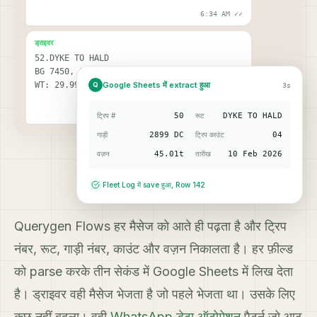
6:34 AM
✓✓
ड्राइवर
52.DYKE TO HALD
BG 7450, 03
Google Sheets में extract हुआ
WT: 29.99
Q
3s
7:01 AM
✓✓
ट्रिप #
50
रूट
DYKE TO HALD
गाड़ी
2899 DC
ट्रिप काउंट
04
वज़न
45.01t
तारीख
10 Feb 2026
Fleet Log में save हुआ, Row 142
Querygen Flows हर मैसेज को आते ही पढ़ता है और ट्रिप
नंबर, रूट, गाड़ी नंबर, काउंट और वज़न निकालता है। हर फ़ील्ड
को parse करके तीन सेकंड में Google Sheets में लिख देता
है। ड्राइवर वही मैसेज भेजता है जो पहले भेजता था। उसके लिए
कुछ नहीं बदला। वही
WhatsApp डेटा ऑटोमेशन
पैटर्न जो आठ