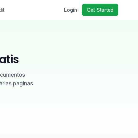
it
Login
Get Started
atis
documentos
rias paginas