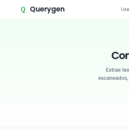
Querygen
Q
Use
Con
Extrae te
escaneados,