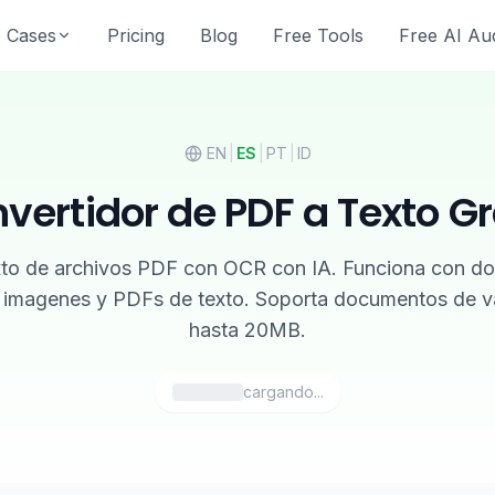
 Cases
Pricing
Blog
Free Tools
Free AI Aud
EN
|
ES
|
PT
|
ID
vertidor de PDF a Texto Gr
xto de archivos PDF con OCR con IA. Funciona con 
 imagenes y PDFs de texto. Soporta documentos de va
hasta 20MB.
cargando...