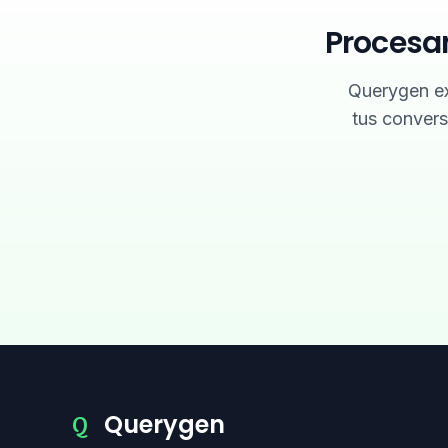
Procesa
Querygen ex
tus conver
Querygen
Q