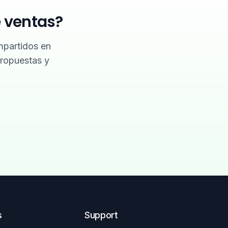
 ventas?
mpartidos en
ropuestas y
s
Support