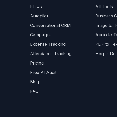
Flows
All Tools
Autopilot
Business 
Conversational CRM
Image to T
Campaigns
Audio to T
Expense Tracking
PDF to Tex
Attendance Tracking
Harp - Do
Pricing
Free AI Audit
Blog
FAQ