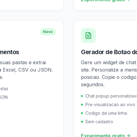
Novo
umentos
Gerador de Botao 
uas pastas e extrai
Gere um widget de chat
a Excel, CSV ou JSON.
site. Personalize a men
a.
posicao. Copie o codigo
segundos.
stas
Chat popup personalizav
JSON
Pre-visualizacao ao vivo
Codigo de uma linha
Sem cadastro
Experimente gratis