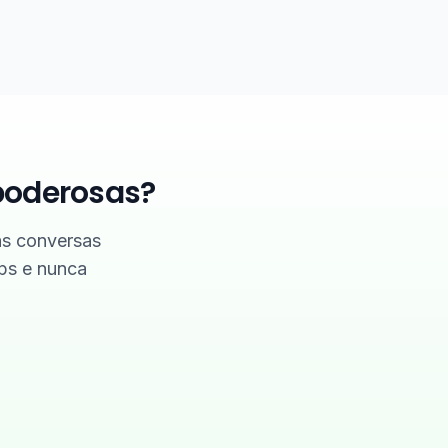
poderosas?
as conversas
ps e nunca