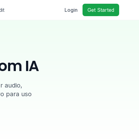
it
Login
Get Started
com IA
r audio,
ro para uso