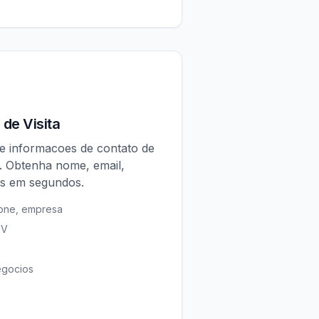
de Visita
te informacoes de contato de
A. Obtenha nome, email,
is em segundos.
efone, empresa
SV
egocios