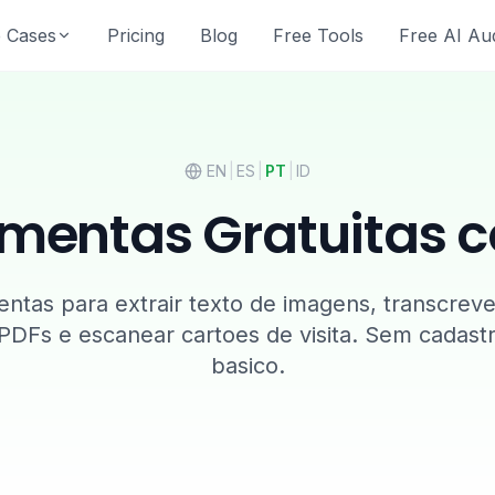
 Cases
Pricing
Blog
Free Tools
Free AI Aud
EN
|
ES
|
PT
|
ID
mentas Gratuitas 
ntas para extrair texto de imagens, transcreve
PDFs e escanear cartoes de visita. Sem cadast
basico.