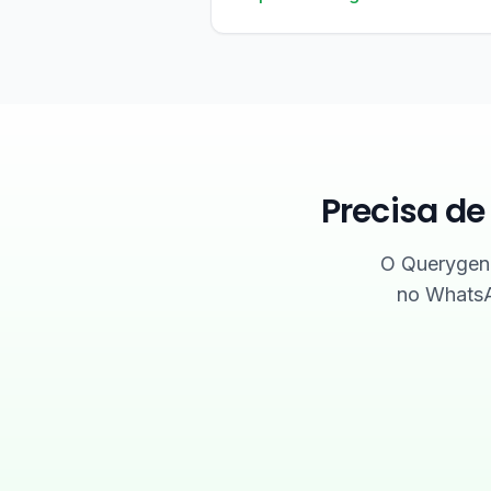
Precisa d
O Querygen 
no WhatsA