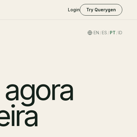
Login
Try Querygen
EN
/
ES
/
PT
/
ID
 agora
eira