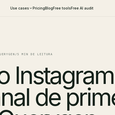
Use cases
Pricing
Blog
Free tools
Free AI audit
UERYGEN
/
5 MIN DE LEITURA
 Instagram
nal de prim