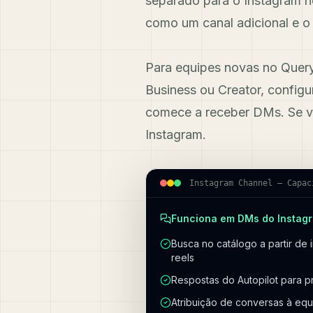
separado para o Instagram ne
como um canal adicional e o
Para equipes novas no Query
Business ou Creator, config
comece a receber DMs. Se v
Instagram.
Instagram Channel — Capac
Funciona em DMs do Instag
Busca no catálogo a partir de
reels
Respostas do Autopilot para p
Atribuição de conversas à equ