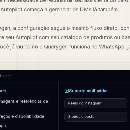
m necessidade de reconstruir seu assistente do zero.
 Autopilot começa a gerenciar os DMs lá também.
gen, a configuração segue o mesmo fluxo direto: con
ure seu Autopilot com seu catálogo de produtos ou ba
ocê já viu como o Querygen funciona no WhatsApp, j
idades
ram
Suporte multimídia
 imagens e referências de
Reels do Instagram
reços e disponibilidade
Stories e posts
ipe